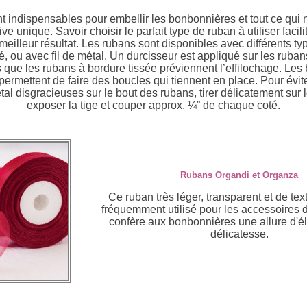
t indispensables pour embellir les bonbonnières et tout ce qui 
ve unique. Savoir choisir le parfait type de ruban à utiliser facili
meilleur résultat.
Les rubans sont disponibles avec différents ty
é, ou avec fil de métal. Un durcisseur est appliqué sur les ruba
 que les rubans à bordure tissée préviennent l’effilochage. Les
 permettent de faire des boucles qui tiennent en place. Pour évit
tal disgracieuses sur le bout des rubans, tirer délicatement sur l
exposer la tige et couper approx. ¼” de chaque coté.
Rubans Organdi et Organza
Ce ruban très léger, transparent et de text
fréquemment utilisé pour les accessoires d
confère aux bonbonnières une allure d'é
délicatesse.