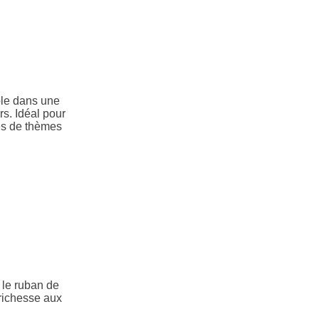
ble dans une
rs. Idéal pour
es de thèmes
 le ruban de
 richesse aux