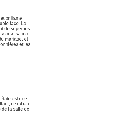
t brillante
uble face. Le
ment de superbes
rsonnalisation
du mariage, et
onnières et les
cétate est une
llant, ce ruban
 de la salle de