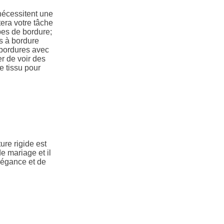
nécessitent une
tera votre tâche
pes de bordure;
ns à bordure
 bordures avec
er de voir des
e tissu pour
ure rigide est
e mariage et il
légance et de