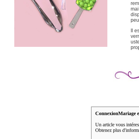
rem
mai
dis
peu
Il e
ver
ust
pro
ConnexionMariage es
Un article vous intére
Obtenez plus d'informat