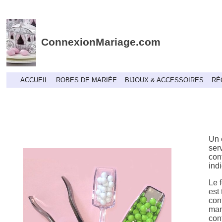
ConnexionMariage.com
ACCUEIL
ROBES DE MARIÉE
BIJOUX & ACCESSOIRES
RÉ
Un 
ser
con
ind
Le 
est 
con
man
con